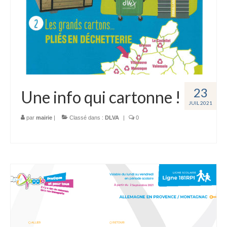
Autres informations
Le Village
Présentation
Patrimoine
Festivités
23
Une info qui cartonne !
JUIL 2021
Vie pratique
par
mairie
|
Classé dans :
DLVA
|
0
Ecole
Crèche parentale
Centre de loisirs
Associations
Commerces