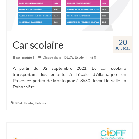
Entreprises
Offres d’emploi
Tourisme
20
Loisirs
Car scolaire
JUIL 2021
Hébergement
par
mairie
|
Classé dans :
DLVA
,
Ecole
|
0
Services
A partir du 02 septembre 2021, Le car scolaire
transportant les enfants à l’école d’Allemagne en
Contact
Provence partira de Montagnac à 8h30 devant la salle La
Rabassière.
Actualités
DLVA
,
Ecole
,
Enfants