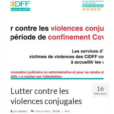
16
Lutter contre les
MAR 2021
violences conjugales
par
mairie
|
Classé dans :
DLVA
|
0