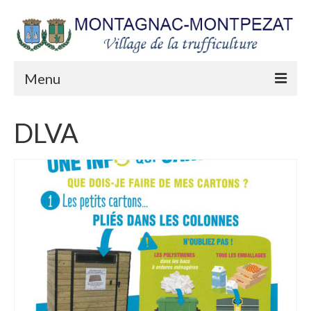
Menu
Mairie
DLVA
Séances du Conseil municipal
Arrêtés municipaux
Urbanisme
Les lettres du Maire
Etat Civil
Les appels publics