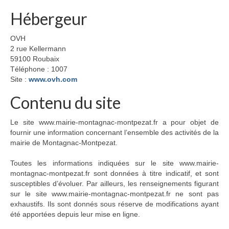
Autres informations
Hébergeur
Le Village
OVH
Présentation
2 rue Kellermann
59100 Roubaix
Patrimoine
Téléphone : 1007
Site :
www.ovh.com
Festivités
Contenu du site
Vie pratique
Le site www.mairie-montagnac-montpezat.fr a pour objet de
Ecole
fournir une information concernant l’ensemble des activités de la
mairie de Montagnac-Montpezat.
Crèche parentale
Toutes les informations indiquées sur le site www.mairie-
Centre de loisirs
montagnac-montpezat.fr sont données à titre indicatif, et sont
susceptibles d’évoluer. Par ailleurs, les renseignements figurant
Associations
sur le site www.mairie-montagnac-montpezat.fr ne sont pas
exhaustifs. Ils sont donnés sous réserve de modifications ayant
Commerces
été apportées depuis leur mise en ligne.