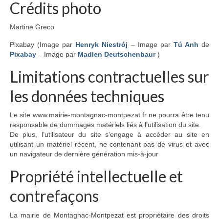
Crédits photo
Entreprises
Offres d’emploi
Martine Greco
Tourisme
Pixabay (Image par
Henryk Niestrój
– Image par
Tú Anh
de
Pixabay
– Image par
Madlen Deutschenbaur
)
Loisirs
Limitations contractuelles sur
Hébergement
les données techniques
Services
Le site www.mairie-montagnac-montpezat.fr ne pourra être tenu
Contact
responsable de dommages matériels liés à l’utilisation du site.
De plus, l’utilisateur du site s’engage à accéder au site en
Actualités
utilisant un matériel récent, ne contenant pas de virus et avec
un navigateur de dernière génération mis-à-jour
Propriété intellectuelle et
contrefaçons
La mairie de Montagnac-Montpezat est propriétaire des droits