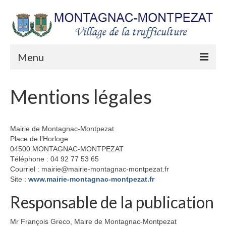
Menu
Mairie
Mentions légales
Séances du Conseil municipal
Arrêtés municipaux
Mairie de Montagnac-Montpezat
Place de l’Horloge
Urbanisme
04500 MONTAGNAC-MONTPEZAT
Téléphone : 04 92 77 53 65
Les lettres du Maire
Courriel : mairie@mairie-montagnac-montpezat.fr
Site :
www.mairie-montagnac-montpezat.fr
Etat Civil
Responsable de la publication
Les appels publics
Mr François Greco, Maire de Montagnac-Montpezat