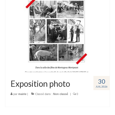
Entreprises
Offres d’emploi
Tourisme
Loisirs
Hébergement
Services
Contact
Actualités
30
Exposition photo
JUIL 2026
par
mairie
|
Classé dans :
Non classé
|
0