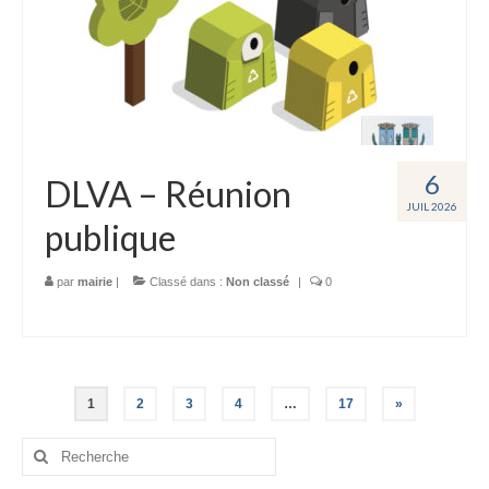
6
DLVA – Réunion
JUIL 2026
publique
par
mairie
|
Classé dans :
Non classé
|
0
Navigation
1
2
3
4
…
17
»
des
Rechercher
: