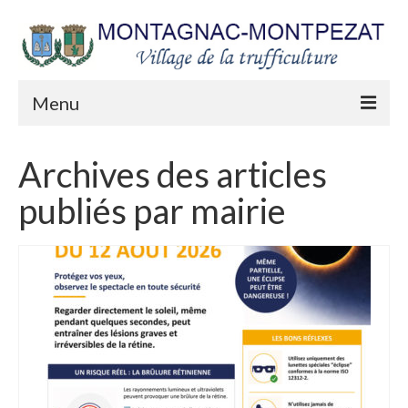
Menu
Mairie
Archives des articles
Séances du Conseil municipal
publiés par mairie
Arrêtés municipaux
Urbanisme
Les lettres du Maire
Etat Civil
Les appels publics