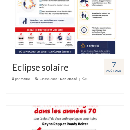
Autres informations
Le Village
Présentation
Patrimoine
Festivités
Vie pratique
7
Eclipse solaire
AOÛT 2026
Ecole
par
mairie
|
Classé dans :
Non classé
|
0
Crèche parentale
Centre de loisirs
Associations
Commerces