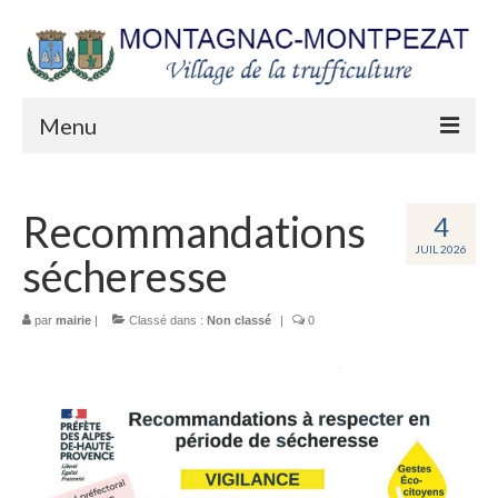
Menu
Mairie
Recommandations
4
Séances du Conseil municipal
JUIL 2026
sécheresse
Arrêtés municipaux
Urbanisme
par
mairie
|
Classé dans :
Non classé
|
0
Les lettres du Maire
Etat Civil
Les appels publics