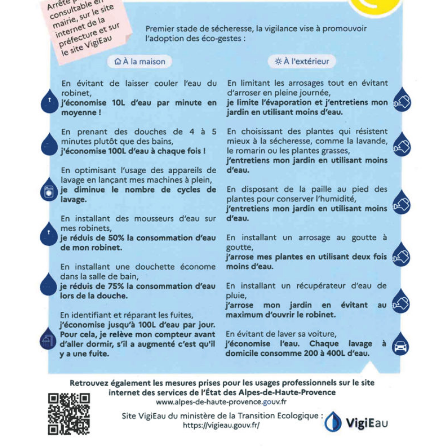
Autres informations
Le Village
Présentation
Patrimoine
Festivités
Vie pratique
Ecole
Crèche parentale
Centre de loisirs
Associations
Commerces