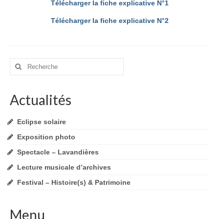
Autres informations
Télécharger la fiche explicative N°1
Télécharger la fiche explicative N°2
Le Village
Présentation
Patrimoine
Rechercher
:
Festivités
Actualités
Vie pratique
Eclipse solaire
Ecole
Exposition photo
Crèche parentale
Spectacle – Lavandières
Centre de loisirs
Lecture musicale d’archives
Festival – Histoire(s) & Patrimoine
Associations
Commerces
Menu