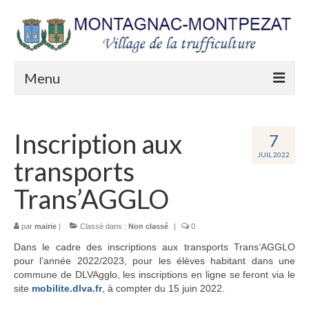
Menu
Mairie
Inscription aux
7
Séances du Conseil municipal
JUIL 2022
transports
Arrêtés municipaux
Trans’AGGLO
Urbanisme
par
mairie
Les lettres du Maire
|
Classé dans :
Non classé
|
0
Dans le cadre des inscriptions aux transports Trans’AGGLO
Etat Civil
pour l’année 2022/2023, pour les élèves habitant dans une
commune de DLVAgglo, les inscriptions en ligne se feront via le
Les appels publics
site
mobilite.dlva.fr
, à compter du 15 juin 2022.