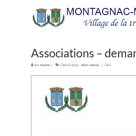
Associations – dema
par
mairie
|
Classé dans :
Non classé
|
0